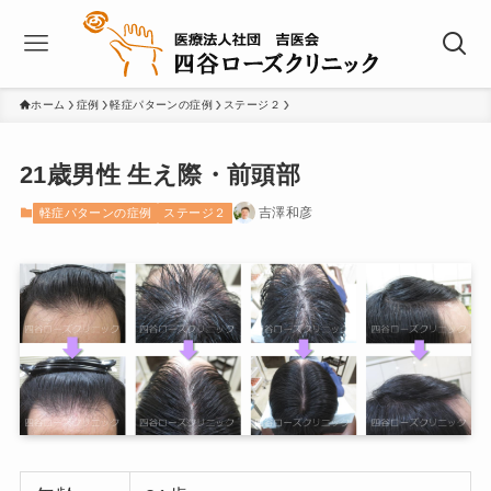
ホーム
症例
軽症パターンの症例
ステージ２
21歳男性 生え際・前頭部
吉澤和彦
軽症パターンの症例
ステージ２